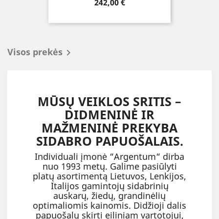
Kaina
242,00 €
Visos prekės

MŪSŲ VEIKLOS SRITIS –
DIDMENINĖ IR
MAŽMENINĖ PREKYBA
SIDABRO PAPUOŠALAIS.
Individuali įmonė “Argentum“ dirba
nuo 1993 metų. Galime pasiūlyti
platų asortimentą Lietuvos, Lenkijos,
Italijos gamintojų sidabrinių
auskarų, žiedų, grandinėlių
optimaliomis kainomis. Didžioji dalis
papuošalų skirti eiliniam vartotojui,