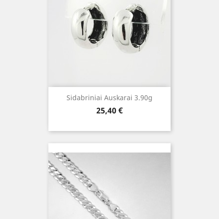
Sidabriniai Auskarai 3.90g
Kaina
25,40 €