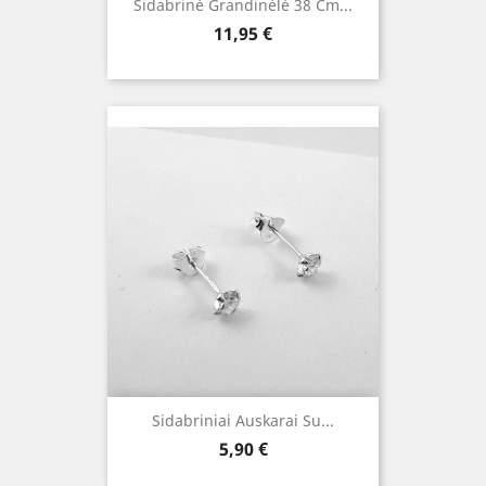
Sidabrinė Grandinėlė 38 Cm...
Kaina
11,95 €
Sidabriniai Auskarai Su...
Kaina
5,90 €