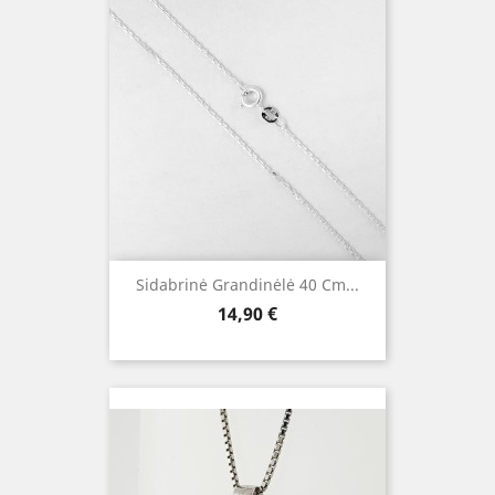
Sidabrinė Grandinėlė 40 Cm...
Kaina
14,90 €