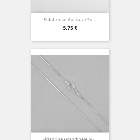
Sidabriniai Auskarai Su...
Kaina
5,75 €
Sidabrinė Grandinėlė 50...