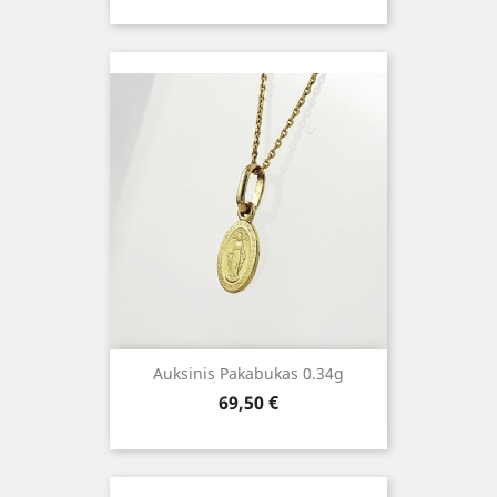
Auksinis Pakabukas 0.34g
Kaina
69,50 €