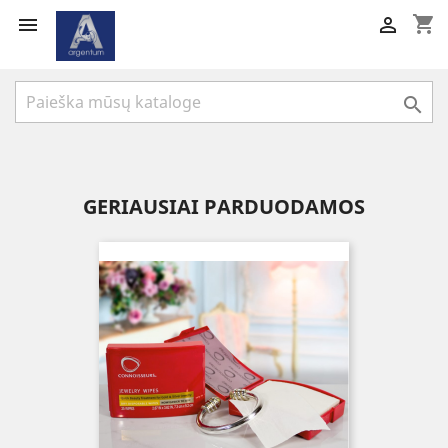
shopping_cart



GERIAUSIAI PARDUODAMOS