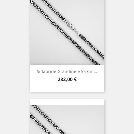
Sidabrinė Grandinėlė 55 Cm...
Kaina
282,00 €