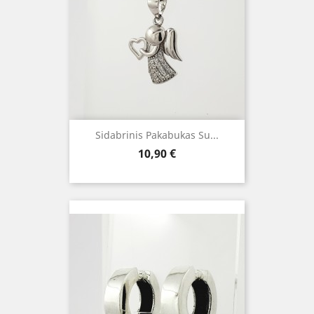
Sidabrinis Pakabukas Su...
Kaina
10,90 €