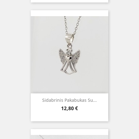
Sidabrinis Pakabukas Su...
Kaina
12,80 €