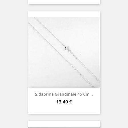
Sidabrinė Grandinėlė 45 Cm...
Kaina
13,40 €