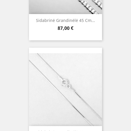
Sidabrinė Grandinėlė 45 Cm...
Kaina
87,00 €