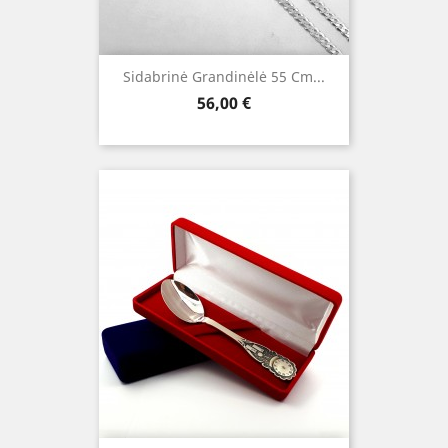
Sidabrinė Grandinėlė 55 Cm...
Kaina
56,00 €