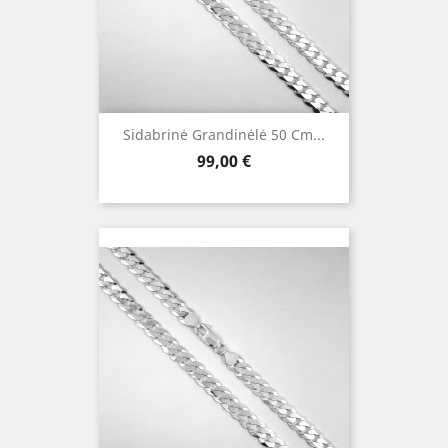
Sidabrinė Grandinėlė 50 Cm...
Kaina
99,00 €