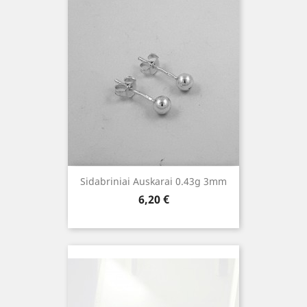
Sidabriniai Auskarai 0.43g 3mm
Kaina
6,20 €