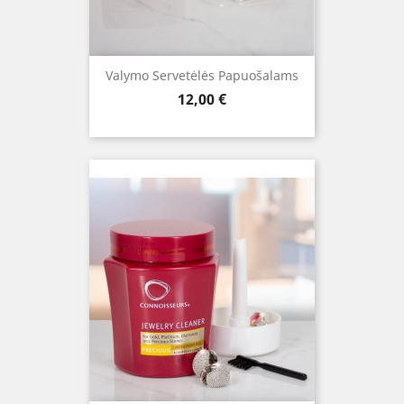
Valymo Servetėlės Papuošalams
Kaina
12,00 €