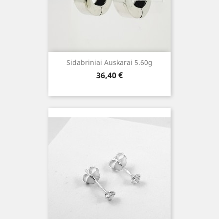
Sidabriniai Auskarai 5.60g
Kaina
36,40 €