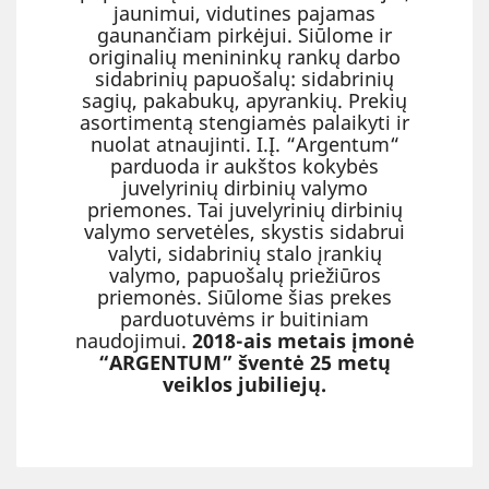
jaunimui, vidutines pajamas
gaunančiam pirkėjui. Siūlome ir
originalių menininkų rankų darbo
sidabrinių papuošalų: sidabrinių
sagių, pakabukų, apyrankių. Prekių
asortimentą stengiamės palaikyti ir
nuolat atnaujinti. I.Į. “Argentum“
parduoda ir aukštos kokybės
juvelyrinių dirbinių valymo
priemones. Tai juvelyrinių dirbinių
valymo servetėles, skystis sidabrui
valyti, sidabrinių stalo įrankių
valymo, papuošalų priežiūros
priemonės. Siūlome šias prekes
parduotuvėms ir buitiniam
naudojimui.
2018-ais metais įmonė
“ARGENTUM” šventė 25 metų
veiklos jubiliejų.