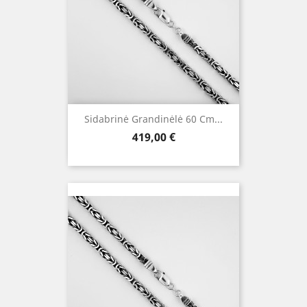
Sidabrinė Grandinėlė 60 Cm...
Kaina
419,00 €