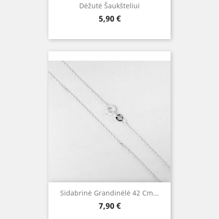
Dėžutė Šaukšteliui
Kaina
5,90 €
Sidabrinė Grandinėlė 42 Cm...
Kaina
7,90 €