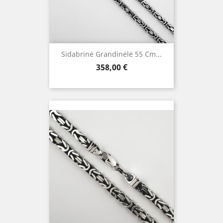
Sidabrinė Grandinėlė 55 Cm...
Kaina
358,00 €