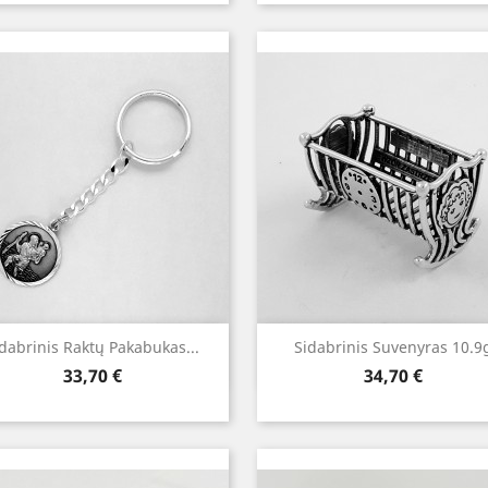
Greita peržiūra
Greita peržiūra


dabrinis Raktų Pakabukas...
Sidabrinis Suvenyras 10.9
Kaina
Kaina
33,70 €
34,70 €