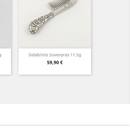
Greita peržiūra

g
Sidabrinis Suvenyras 11.5g
Kaina
59,90 €