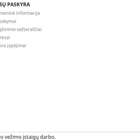
ŪSŲ PASKYRA
meninė informacija
sakymai
ąžinimo važtaraščiai
resai
no įspėjimai
uo vežimo įstaigų darbo.