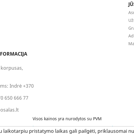
J
As
Už
Gr
Ad
Ma
NFORMACIJA
4 korpusas,
ums:
Indrė +370
70 650 666 77
salas.lt
Visos kainos yra nurodytos su PVM
© 2026 - E-komercijos programinė įranga PrestaShop™
 laikotarpiu pristatymo laikas gali pailgėti, priklausomai n