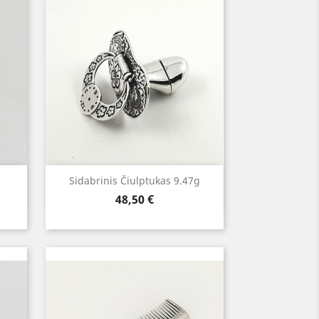
Greita peržiūra

Sidabrinis Čiulptukas 9.47g
Kaina
48,50 €