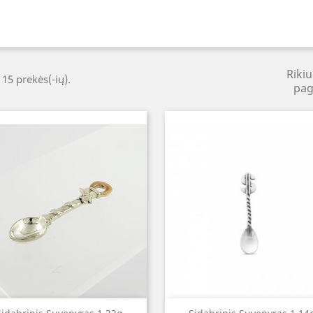
Rikiu
 15 prekės(-ių).
pag