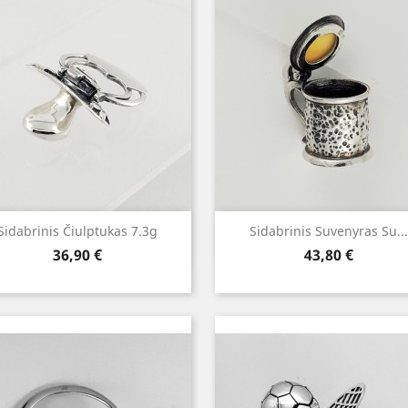
Greita peržiūra
Greita peržiūra


Sidabrinis Čiulptukas 7.3g
Sidabrinis Suvenyras Su...
Kaina
Kaina
36,90 €
43,80 €