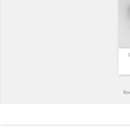
S
Rod