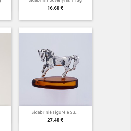
Greita peržiūra

g
Sidabrinis Suvenyras 1.13g
Kaina
16,60 €
Greita peržiūra

Sidabriniė Figūrėlė Su...
Kaina
27,40 €