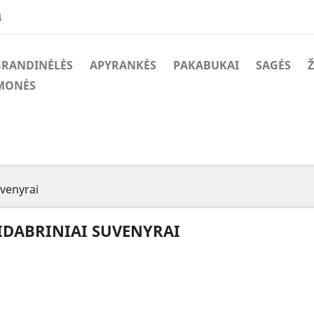
4
GRANDINĖLĖS
APYRANKĖS
PAKABUKAI
SAGĖS
Ž
MONĖS
uvenyrai
IDABRINIAI SUVENYRAI