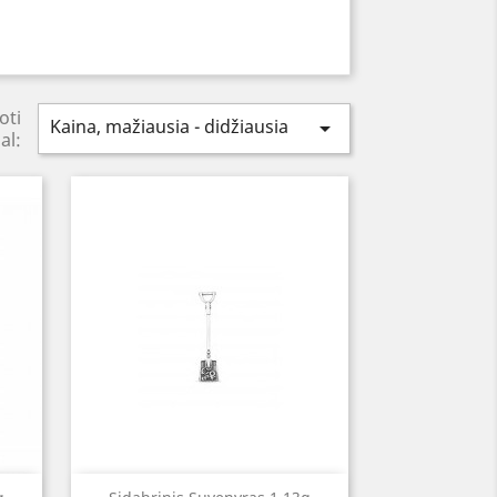
oti
Kaina, mažiausia - didžiausia

al: