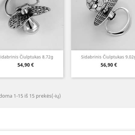
Greita peržiūra
Greita peržiūra


idabrinis Čiulptukas 8.72g
Sidabrinis Čiulptukas 9.02
Kaina
Kaina
54,90 €
56,90 €
oma 1-15 iš 15 prekės(-ių)