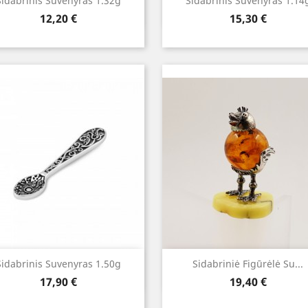
Greita peržiūra
Greita peržiūra


Sidabrinis Suvenyras 1.32g
Sidabrinis Suvenyras 1.14
Kaina
Kaina
12,20 €
15,30 €
Greita peržiūra
Greita peržiūra


Sidabrinis Suvenyras 1.50g
Sidabriniė Figūrėlė Su...
Kaina
Kaina
17,90 €
19,40 €