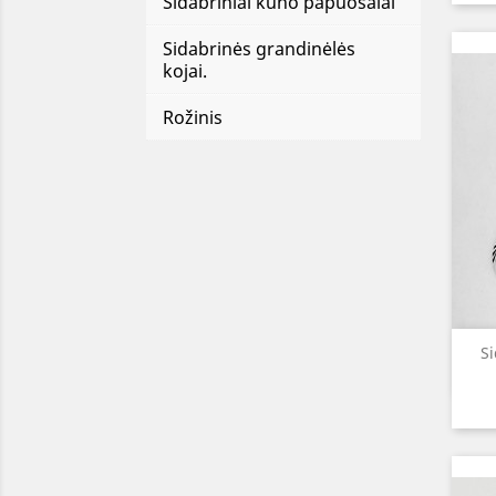
Sidabriniai kūno papuošalai
Sidabrinės grandinėlės
kojai.
Rožinis
Si