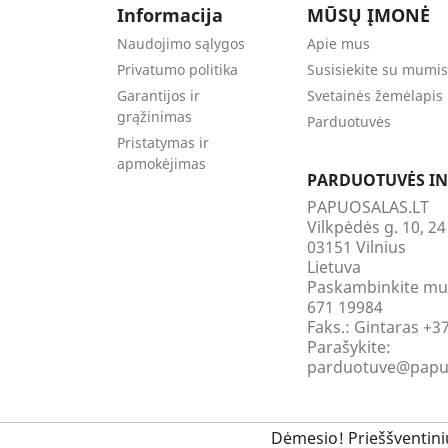
Informacija
MŪSŲ ĮMONĖ
Naudojimo sąlygos
Apie mus
Privatumo politika
Susisiekite su mumis
Garantijos ir
Svetainės žemėlapis
grąžinimas
Parduotuvės
Pristatymas ir
apmokėjimas
PARDUOTUVĖS I
PAPUOSALAS.LT
Vilkpėdės g. 10, 2
03151 Vilnius
Lietuva
Paskambinkite m
671 19984
Faks.:
Gintaras +3
Parašykite:
parduotuve@papuo
Dėmesio! Prieššventiniu