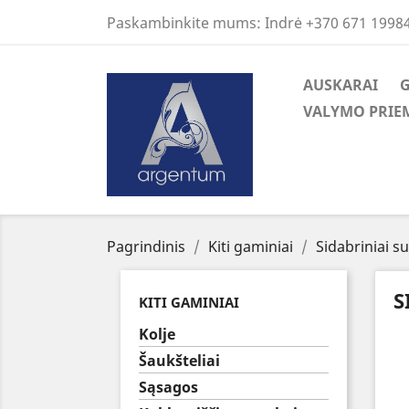
Paskambinkite mums:
Indrė +370 671 1998
AUSKARAI
VALYMO PRIE
Pagrindinis
Kiti gaminiai
Sidabriniai s
S
KITI GAMINIAI
Kolje
Šaukšteliai
Sąsagos