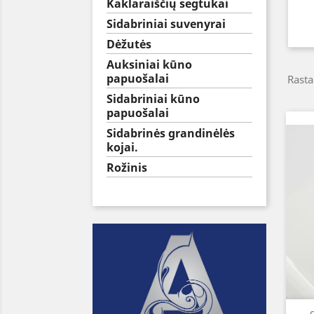
Kaklaraiščių segtukai
Sidabriniai suvenyrai
Dėžutės
Auksiniai kūno
papuošalai
Rasta
Sidabriniai kūno
papuošalai
Sidabrinės grandinėlės
kojai.
Rožinis