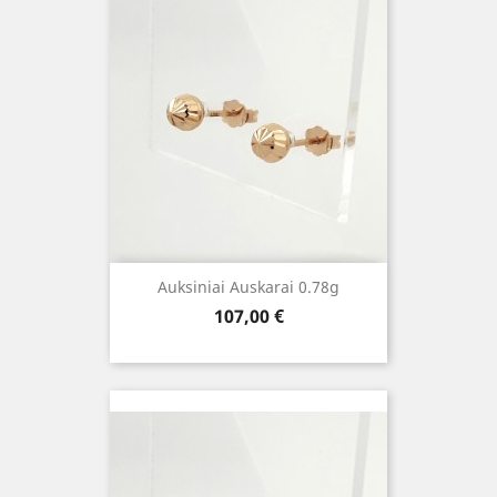
Auksiniai Auskarai 0.78g
Kaina
107,00 €