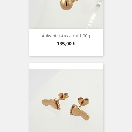
Auksiniai Auskarai 1.00g
Kaina
135,00 €