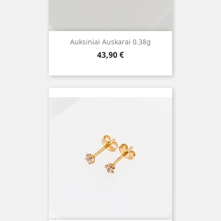
Auksiniai Auskarai 0.38g
Kaina
43,90 €