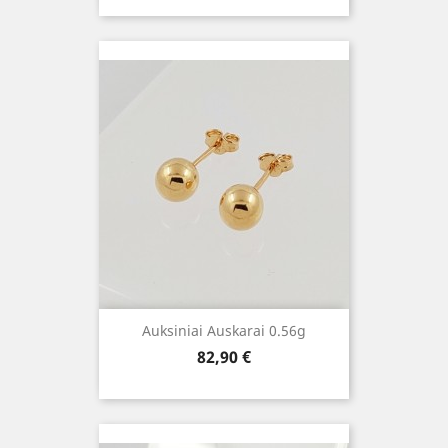
Auksiniai Auskarai 0.56g
Kaina
82,90 €