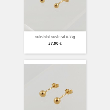
Auksiniai Auskarai 0.33g
Kaina
37,90 €