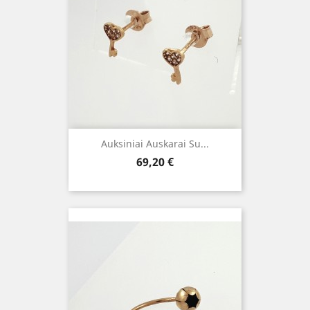
Auksiniai Auskarai Su...
Kaina
69,20 €