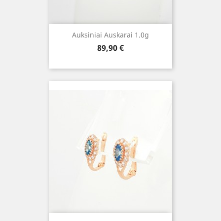
Auksiniai Auskarai 1.0g
Kaina
89,90 €