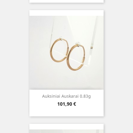
Auksiniai Auskarai 0.83g
Kaina
101,90 €