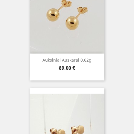
Auksiniai Auskarai 0.62g
Kaina
89,00 €