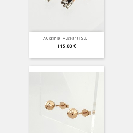
Auksiniai Auskarai Su...
Kaina
115,00 €