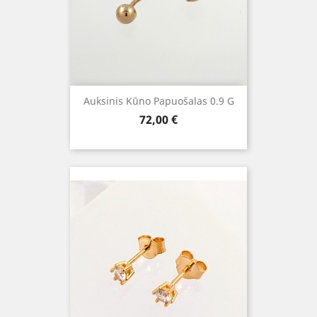
Auksinis Kūno Papuošalas 0.9 G
Kaina
72,00 €