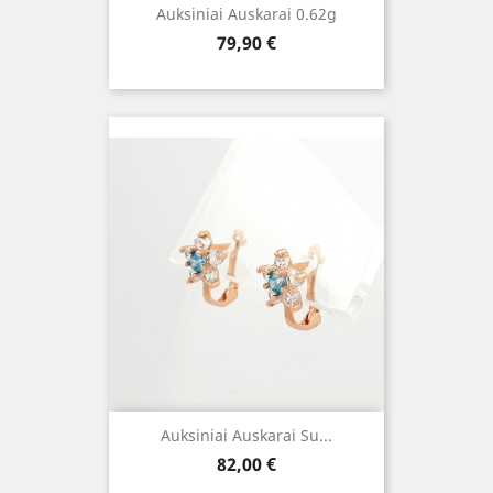
Auksiniai Auskarai 0.62g
Kaina
79,90 €
Auksiniai Auskarai Su...
Kaina
82,00 €