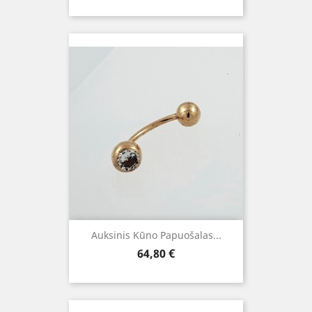
Auksinis Kūno Papuošalas...
Kaina
64,80 €