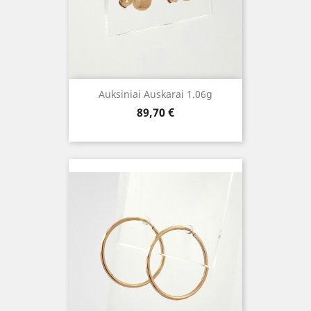
Auksiniai Auskarai 1.06g
Kaina
89,70 €