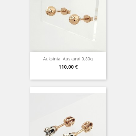
Auksiniai Auskarai 0.80g
Kaina
110,00 €