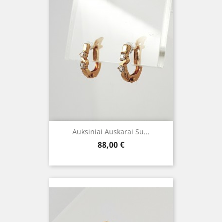
Auksiniai Auskarai Su...
Kaina
88,00 €