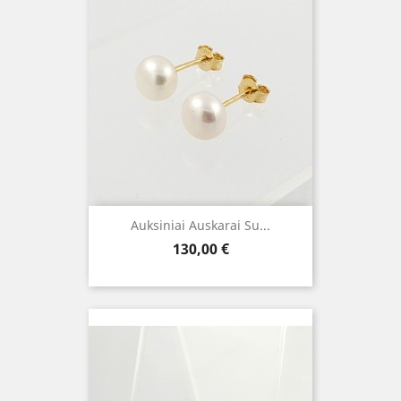
Auksiniai Auskarai Su...
Kaina
130,00 €