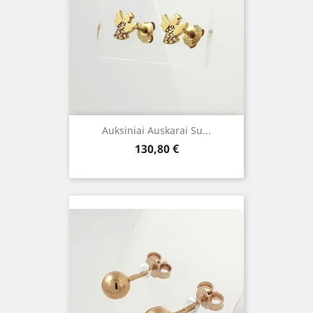
Auksiniai Auskarai Su...
Kaina
130,80 €