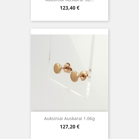
Kaina
123,40 €
Auksiniai Auskarai 1.06g
Kaina
127,20 €