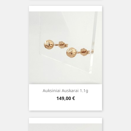
Auksiniai Auskarai 1.1g
Kaina
149,00 €