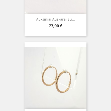
Auksiniai Auskarai Su...
Kaina
77,90 €