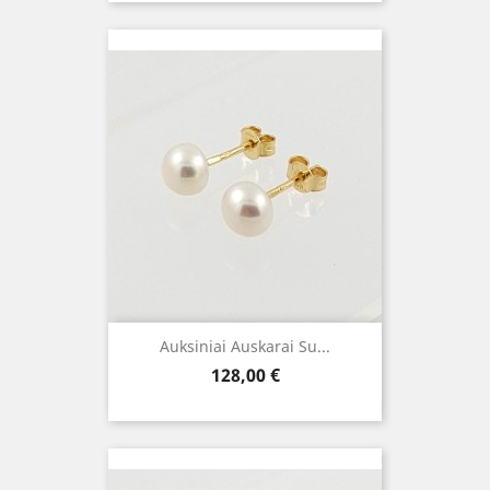
Auksiniai Auskarai Su...
Kaina
128,00 €