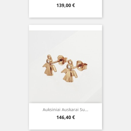
Kaina
139,00 €
Auksiniai Auskarai Su...
Kaina
146,40 €