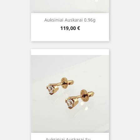
Auksiniai Auskarai 0.96g
Kaina
119,00 €
Auksiniai Auskarai Su...