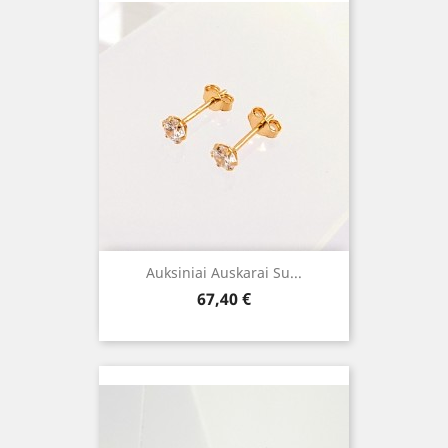
Auksiniai Auskarai Su...
Kaina
67,40 €