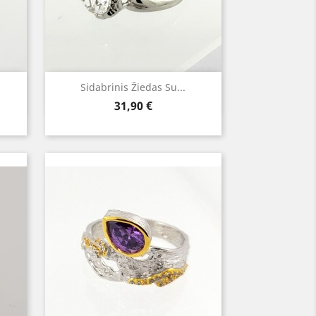
Greita peržiūra

Sidabrinis Žiedas Su...
Kaina
31,90 €