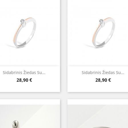
Greita peržiūra
Greita peržiūra


Sidabrinis Žiedas Su...
Sidabrinis Žiedas Su...
Kaina
Kaina
28,90 €
28,90 €