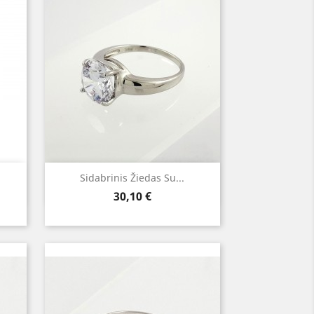
Greita peržiūra

Sidabrinis Žiedas Su...
Kaina
30,10 €