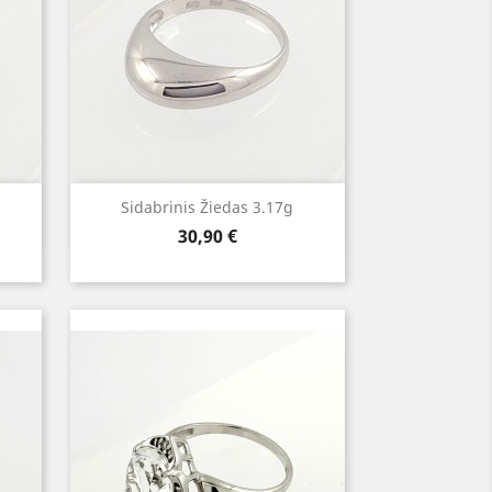
Greita peržiūra

Sidabrinis Žiedas 3.17g
Kaina
30,90 €