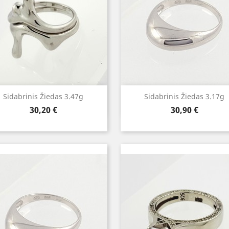
Greita peržiūra
Greita peržiūra


Sidabrinis Žiedas 3.47g
Sidabrinis Žiedas 3.17g
Kaina
Kaina
30,20 €
30,90 €