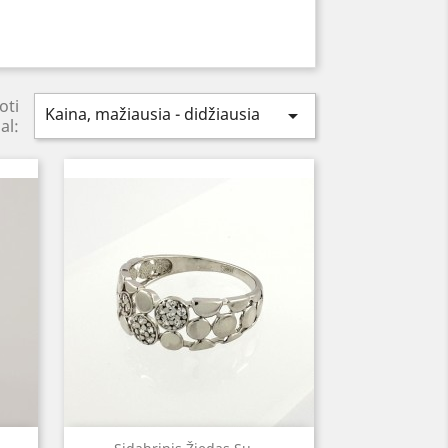
oti
Kaina, mažiausia - didžiausia

al: