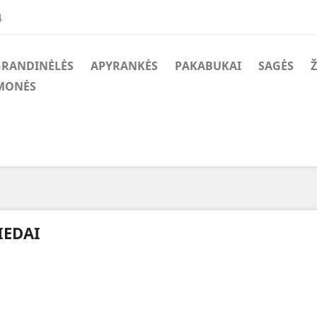
4
GRANDINĖLĖS
APYRANKĖS
PAKABUKAI
SAGĖS
Ž
MONĖS
IEDAI