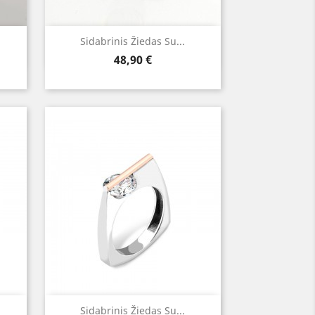
Greita peržiūra

Sidabrinis Žiedas Su...
Kaina
48,90 €
Greita peržiūra

Sidabrinis Žiedas Su...