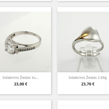
Greita peržiūra
Greita peržiūra


Sidabrinis Žiedas Su...
Sidabrinis Žiedas 2.69g
Kaina
Kaina
23,00 €
23,70 €