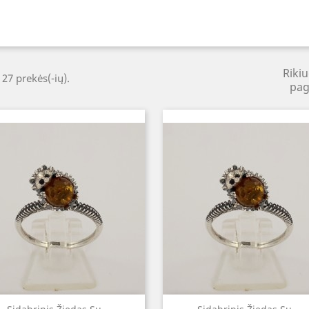
Rikiu
 27 prekės(-ių).
pag