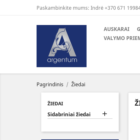
Paskambinkite mums:
Indrė +370 671 1998
AUSKARAI
VALYMO PRIE
Pagrindinis
Žiedai
Ž
ŽIEDAI

Sidabriniai žiedai