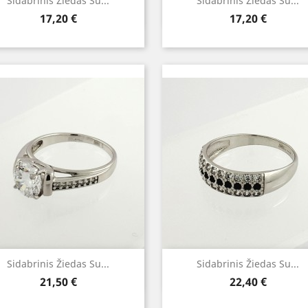
Greita peržiūra
Greita peržiūra


Sidabrinis Žiedas Su...
Sidabrinis Žiedas Su...
Kaina
Kaina
17,20 €
17,20 €
Greita peržiūra
Greita peržiūra


Sidabrinis Žiedas Su...
Sidabrinis Žiedas Su...
Kaina
Kaina
21,50 €
22,40 €