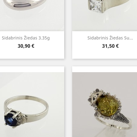
Greita peržiūra
Greita peržiūra


Sidabrinis Žiedas 3.35g
Sidabrinis Žiedas Su...
Kaina
Kaina
30,90 €
31,50 €