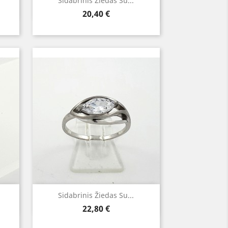
Greita peržiūra

Sidabrinis Žiedas Su...
Kaina
20,40 €
Greita peržiūra

Sidabrinis Žiedas Su...
Kaina
22,80 €