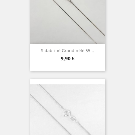
Sidabrinė Grandinėlė 55...
Kaina
9,90 €