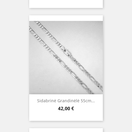
Sidabrinė Grandinėlė 55cm...
Kaina
42,00 €