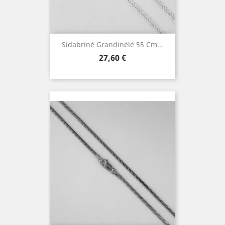
Sidabrinė Grandinėlė 55 Cm...
Kaina
27,60 €