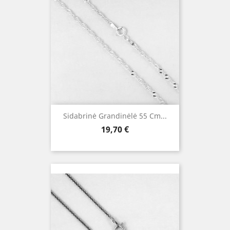
Sidabrinė Grandinėlė 55 Cm...
Kaina
19,70 €