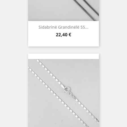
Sidabrinė Grandinėlė 55...
Kaina
22,40 €