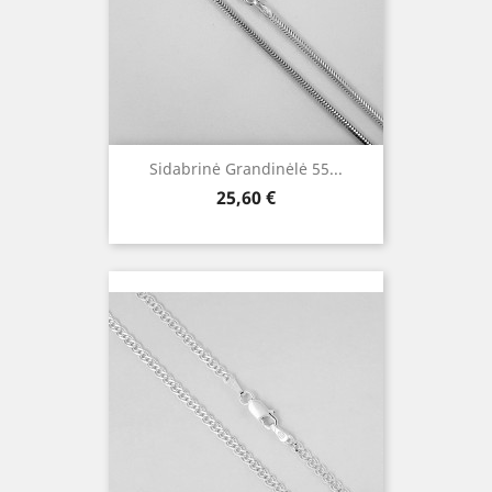
Sidabrinė Grandinėlė 55...
Kaina
25,60 €