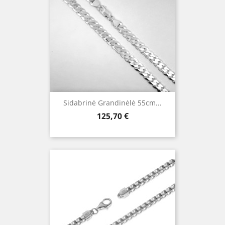
Sidabrinė Grandinėlė 55cm...
Kaina
125,70 €