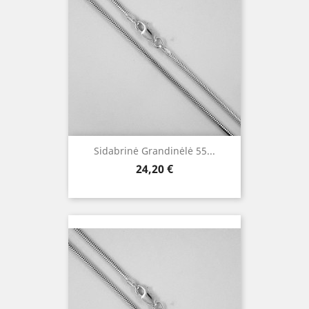
Sidabrinė Grandinėlė 55...
Kaina
24,20 €