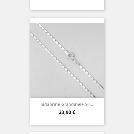
Sidabrinė Grandinėlė 50...
Kaina
23,90 €