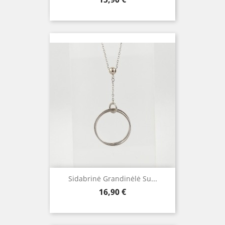
Sidabrinė Grandinėlė Su...
Kaina
16,90 €