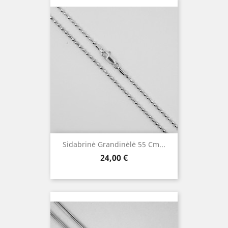
Sidabrinė Grandinėlė 55 Cm...
Kaina
24,00 €