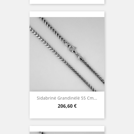
Sidabrinė Grandinėlė 55 Cm...
Kaina
206,60 €