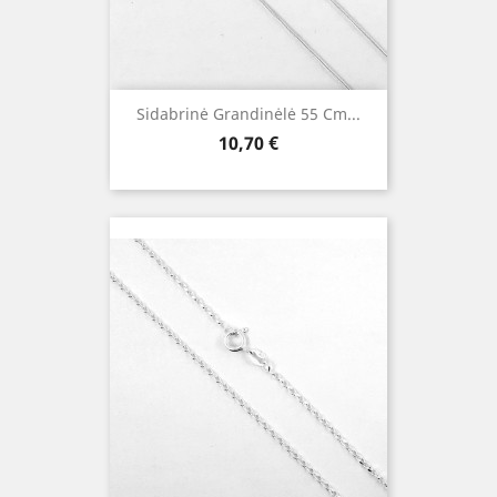
Sidabrinė Grandinėlė 55 Cm...
Kaina
10,70 €