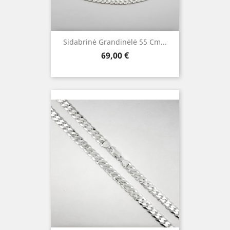
Sidabrinė Grandinėlė 55 Cm...
Kaina
69,00 €