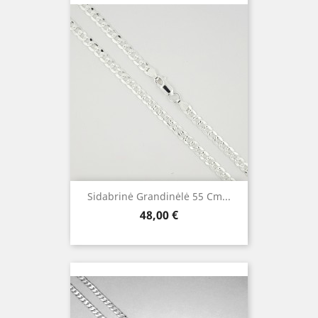
Sidabrinė Grandinėlė 55 Cm...
Kaina
48,00 €