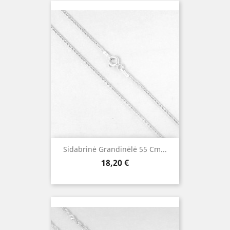
Sidabrinė Grandinėlė 55 Cm...
Kaina
18,20 €