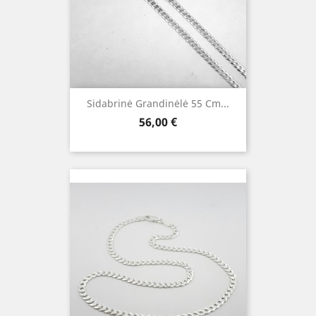
Sidabrinė Grandinėlė 55 Cm...
Kaina
56,00 €