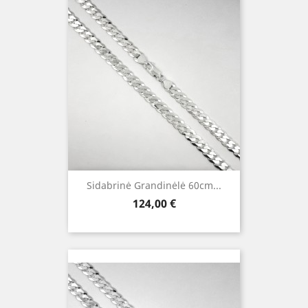
Sidabrinė Grandinėlė 60cm...
Kaina
124,00 €