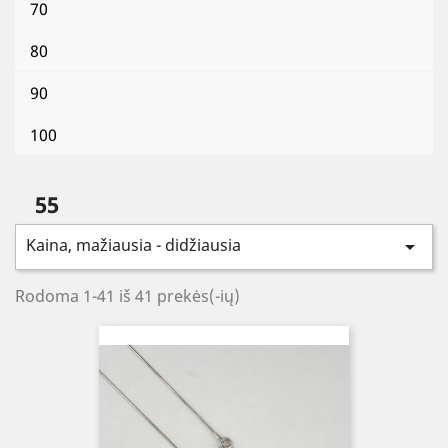
70
80
90
100
55
Kaina, mažiausia - didžiausia

Rodoma 1-41 iš 41 prekės(-ių)