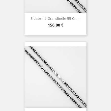
Sidabrinė Grandinėlė 55 Cm...
Kaina
156,00 €