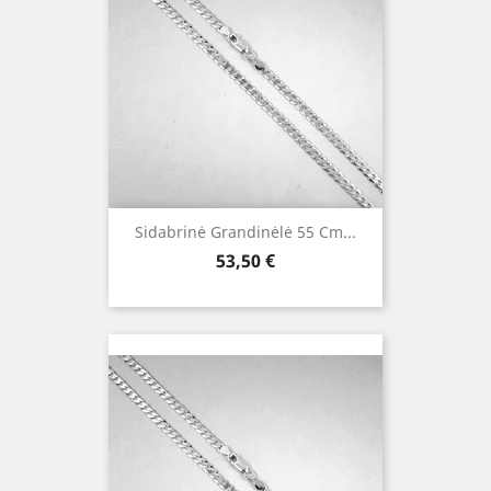
Sidabrinė Grandinėlė 55 Cm...
Kaina
53,50 €