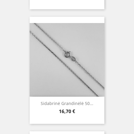
Sidabrinė Grandinėlė 50...
Kaina
16,70 €