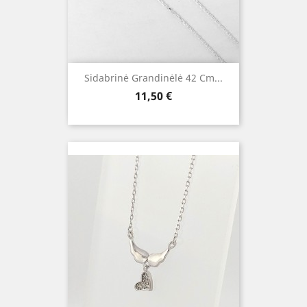
Sidabrinė Grandinėlė 42 Cm...
Kaina
11,50 €