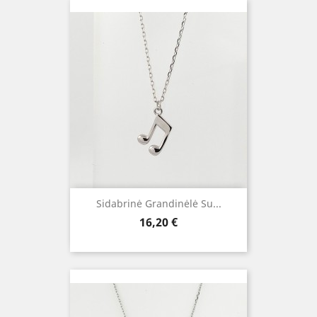
Sidabrinė Grandinėlė Su...
Kaina
16,20 €