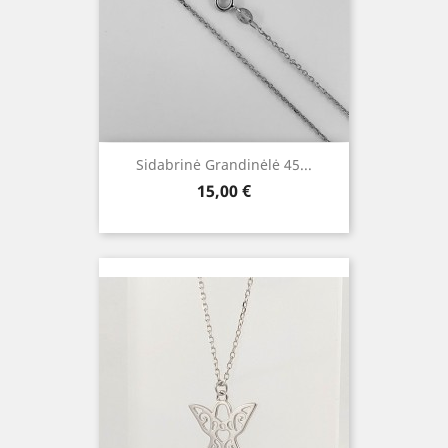
Sidabrinė Grandinėlė 45...
Kaina
15,00 €