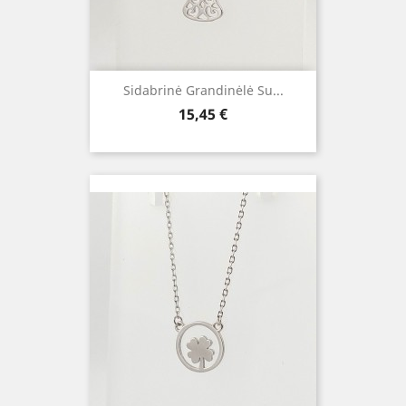
Sidabrinė Grandinėlė Su...
Kaina
15,45 €