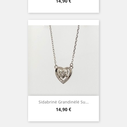
Kaina
14,90 €
Sidabrinė Grandinėlė Su...
Kaina
14,90 €