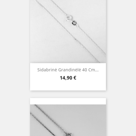
Sidabrinė Grandinėlė 40 Cm...
Kaina
14,90 €