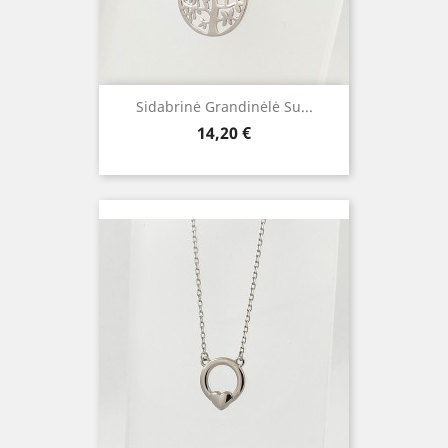
Sidabrinė Grandinėlė Su...
Kaina
14,20 €