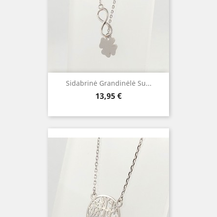
Sidabrinė Grandinėlė Su...
Kaina
13,95 €