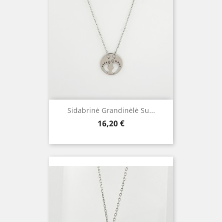
Sidabrinė Grandinėlė Su...
Kaina
16,20 €