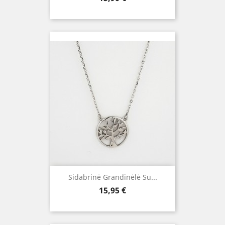
Sidabrinė Grandinėlė Su...
Kaina
15,95 €