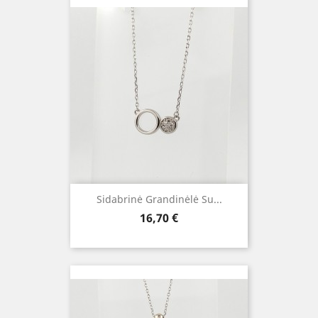
Sidabrinė Grandinėlė Su...
Kaina
16,70 €