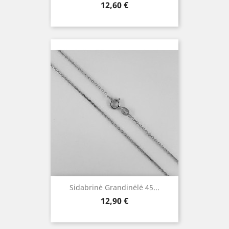
Kaina
12,60 €
Sidabrinė Grandinėlė 45...
Kaina
12,90 €