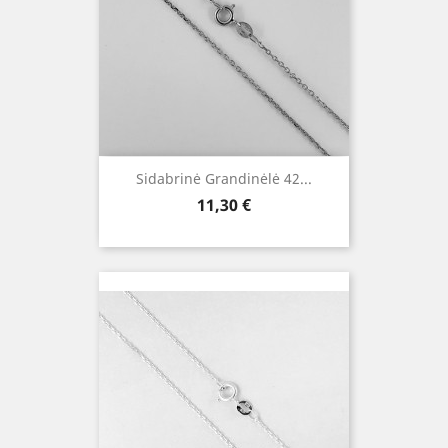
Sidabrinė Grandinėlė 42...
Kaina
11,30 €