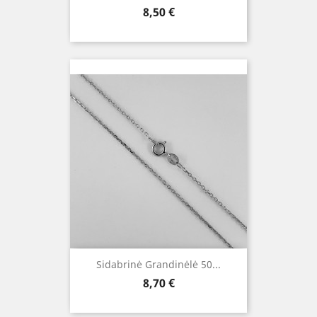
Kaina
8,50 €
Sidabrinė Grandinėlė 50...
Kaina
8,70 €