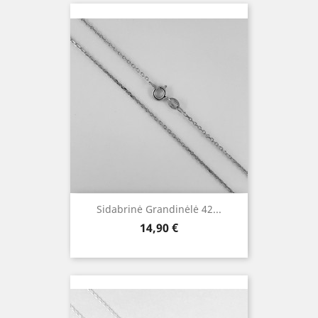
Sidabrinė Grandinėlė 42...
Kaina
14,90 €