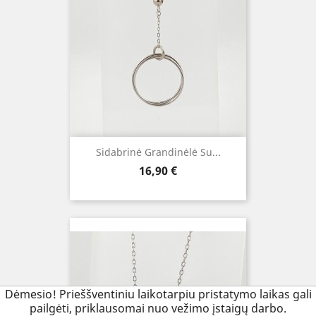
Sidabrinė Grandinėlė Su...
Kaina
16,90 €
Dėmesio! Prieššventiniu laikotarpiu pristatymo laikas gali
pailgėti, priklausomai nuo vežimo įstaigų darbo.