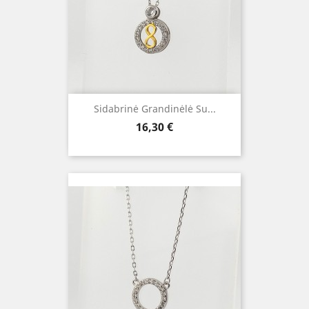
Sidabrinė Grandinėlė Su...
Kaina
16,30 €