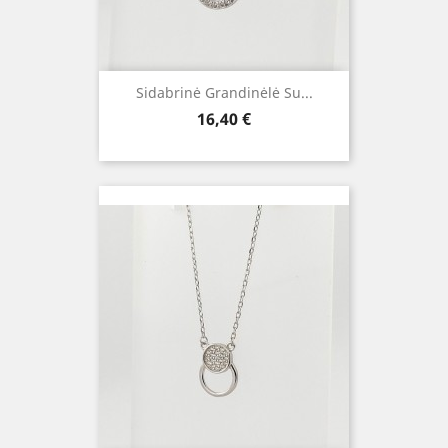
Sidabrinė Grandinėlė Su...
Kaina
16,40 €