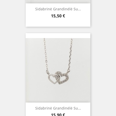
Sidabrinė Grandinėlė Su...
Kaina
15,50 €
Sidabrinė Grandinėlė Su...
Kaina
15,90 €