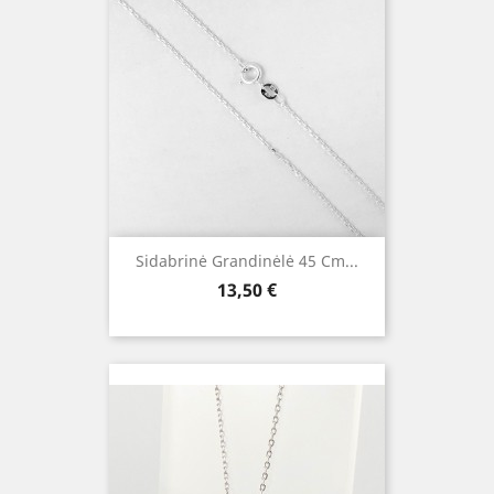
Sidabrinė Grandinėlė 45 Cm...
Kaina
13,50 €