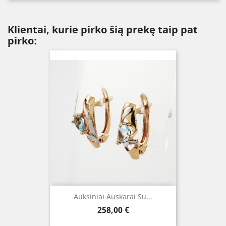
Klientai, kurie pirko šią prekę taip pat
pirko:
Auksiniai Auskarai Su...
Kaina
258,00 €