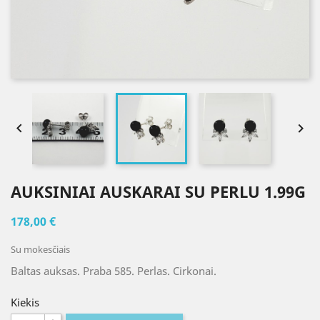


AUKSINIAI AUSKARAI SU PERLU 1.99G
178,00 €
Su mokesčiais
Baltas auksas. Praba 585. Perlas. Cirkonai.
Kiekis