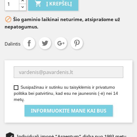

Į KREPŠELĮ

Šio gaminio laikinai neturime, atsiprašome už
nepatogumus.
Dalintis
Susipažinau ir sutinku su taisyklėmis ir privatumo
politika bei patvirtinu, kad esu ne jaunesnis (-ė) nei 14
metų.
INFORMUOKITE MANE KAI BUS
Individuali įmonė “Argentum“ dirba nuo 1993 metų.