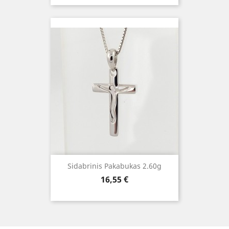
Sidabrinis Pakabukas 2.60g
Kaina
16,55 €